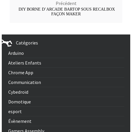
Précédent
DIY BORNE D’ARCADE BARTOP SOUS RECALBOX
FAÇON MAKER
Catégories
Arduino
Ateliers Enfants
Chrome App
Communication
Cybedroïd
Domotique
esport
Évènement
Gamers Assembly