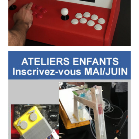
DIY borne d’arcade BarTop sous
RecalBox façon Maker