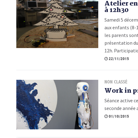
Atelier e
à 12h30
Samedi 5 décemb
aux enfants (8-
les parents sont
présentation du 
12h. Participati
22/11/2015
NON CLASSÉ
Work in p
Séance active ce
seconde année
01/10/2015