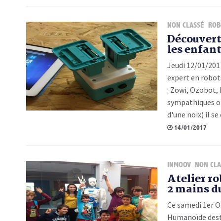
NON CLASSÉ
ROB
Découvert
les enfan
Jeudi 12/01/2017
expert en robot
: Zowi, Ozobot, 
sympathiques obj
d'une noix) il s
14/01/2017
INMOOV
NON CLA
Atelier r
2 mains d
Ce samedi 1er Oc
Humanoïde destin