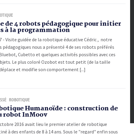
OTIQUE
e de 4 robots pédagogique pour initier
ts à la programmation
 - Visite guidée de la robotique éducative Cédric , notre
s pédagogiques nous a présenté 4 de ses robots préférés
Bluebot, Cubetto et quelques activités possibles avec ces
ets. Le plus coloré Ozobot est tout petit (de la taille
e déplace et modifie son comportement [...]
SSÉ
ROBOTIQUE
obotique Humanoïde : construction de
u robot InMoov
tobre 2016 avait lieu le premier atelier de robotique
é à des enfants de 8 à 14 ans. Sous le "regard" enfin sous