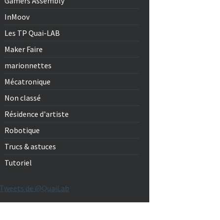
Gamers Assembly
InMoov
Les TP Quai-LAB
Maker Faire
marionnettes
Mécatronique
Non classé
Résidence d'artiste
Robotique
Trucs & astuces
Tutoriel
Tweets de @QuaiLab